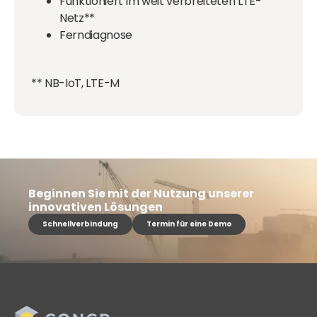
Funktioniert im weit verbreiteten LTE-
Netz**
Ferndiagnose
** NB-IoT, LTE-M
Beginnen Sie mit der Nutzung unserer
innovativen Lösungen
Schnellverbindung
Termin für eine Demo